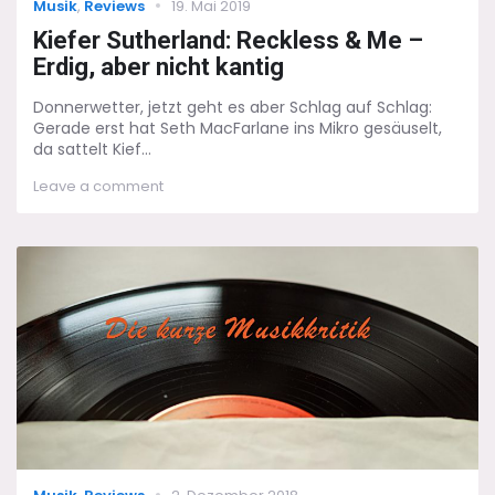
Categories
Posted
Musik
,
Reviews
19. Mai 2019
on
Kiefer Sutherland: Reckless & Me –
Erdig, aber nicht kantig
Donnerwetter, jetzt geht es aber Schlag auf Schlag:
Gerade erst hat Seth MacFarlane ins Mikro gesäuselt,
da sattelt Kief...
on
Leave a comment
Kiefer
Sutherland:
Reckless
&
Me
–
Erdig,
aber
nicht
kantig
Categories
Posted