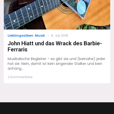
Categories
Posted
Lieblingsalben
,
Musik
8. Juli 2018
on
John Hiatt und das Wrack des Barbie-
Ferraris
Musikalische Begleiter – es gibt sie und (beinahe) jeder
hat sie. Nein, damit ist kein singender Stalker und kein
anhäng...
zu
2 Kommentare
John
Hiatt
und
das
Wrack
des
Barbie-
Ferraris