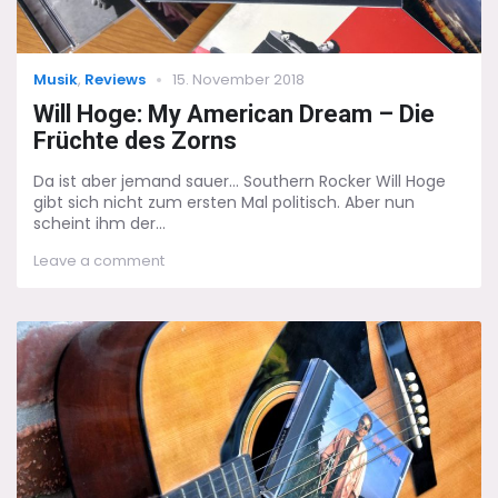
Categories
Posted
Musik
,
Reviews
15. November 2018
on
Will Hoge: My American Dream – Die
Früchte des Zorns
Da ist aber jemand sauer... Southern Rocker Will Hoge
gibt sich nicht zum ersten Mal politisch. Aber nun
scheint ihm der...
on
Leave a comment
Will
Hoge:
My
American
Dream
–
Die
Früchte
des
Zorns