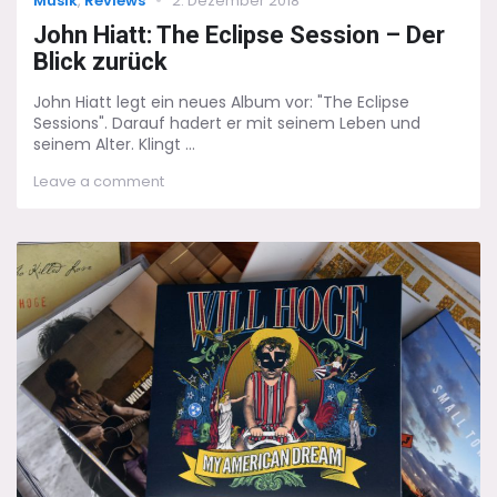
Musik
,
Reviews
2. Dezember 2018
on
John Hiatt: The Eclipse Session – Der
Blick zurück
John Hiatt legt ein neues Album vor: "The Eclipse
Sessions". Darauf hadert er mit seinem Leben und
seinem Alter. Klingt ...
on
Leave a comment
John
Hiatt:
The
Eclipse
Session
–
Der
Blick
zurück