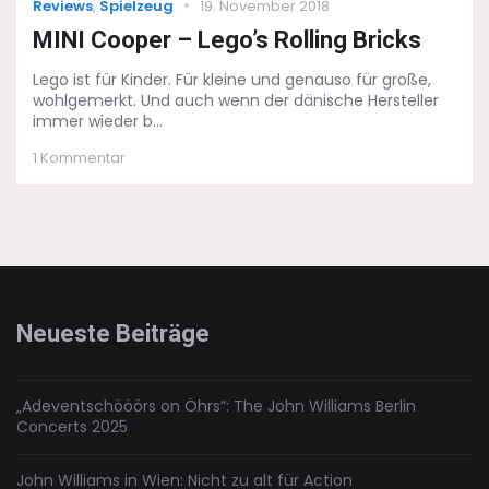
Categories
Posted
Reviews
,
Spielzeug
19. November 2018
on
MINI Cooper – Lego’s Rolling Bricks
Lego ist für Kinder. Für kleine und genauso für große,
wohlgemerkt. Und auch wenn der dänische Hersteller
immer wieder b...
zu
1 Kommentar
MINI
Cooper
–
Lego’s
Rolling
Bricks
Neueste Beiträge
„Adeventschööörs on Öhrs“: The John Williams Berlin
Concerts 2025
John Williams in Wien: Nicht zu alt für Action