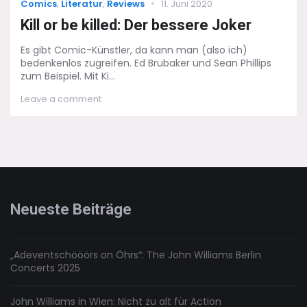
Categories
Posted
Comics
,
Literatur
,
Reviews
11. Juni 2020
on
Kill or be killed: Der bessere Joker
Es gibt Comic-Künstler, da kann man (also ich)
bedenkenlos zugreifen. Ed Brubaker und Sean Phillips
zum Beispiel. Mit Ki...
on
Leave a comment
Kill
or
be
killed:
Der
bessere
Joker
Neueste Beiträge
„Adeventschööörs on Öhrs“: The John Williams Berlin
Concerts 2025
John Williams in Wien: Nicht zu alt für Action