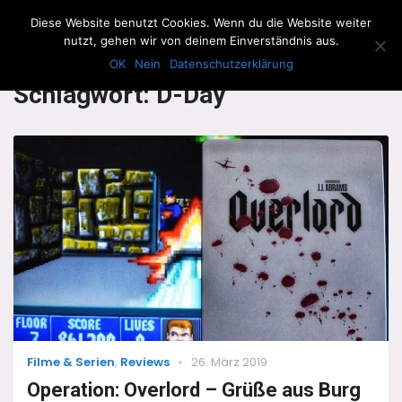
The Howling Men
Diese Website benutzt Cookies. Wenn du die Website weiter
Men
nutzt, gehen wir von deinem Einverständnis aus.
OK
Nein
Datenschutzerklärung
Schlagwort:
D-Day
Categories
Posted
Filme & Serien
,
Reviews
26. März 2019
on
Operation: Overlord – Grüße aus Burg