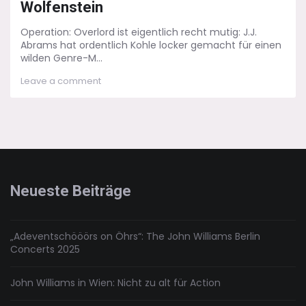
Wolfenstein
Operation: Overlord ist eigentlich recht mutig: J.J.
Abrams hat ordentlich Kohle locker gemacht für einen
wilden Genre-M...
on
Leave a comment
Operation:
Overlord
–
Grüße
aus
Burg
Wolfenstein
Neueste Beiträge
„Adeventschööörs on Öhrs“: The John Williams Berlin
Concerts 2025
John Williams in Wien: Nicht zu alt für Action