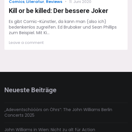
Categories
Posted
Comics
,
Literatur
,
Reviews
11. Juni 2020
on
Kill or be killed: Der bessere Joker
Es gibt Comic-Künstler, da kann man (also ich)
bedenkenlos zugreifen. Ed Brubaker und Sean Phillips
zum Beispiel. Mit Ki...
on
Leave a comment
Kill
or
be
killed:
Der
bessere
Joker
Neueste Beiträge
„Adeventschööörs on Öhrs“: The John Williams Berlin
Concerts 2025
John Williams in Wien: Nicht zu alt für Action