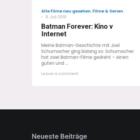
Categories
Alte Filme neu gesehen
,
Filme & Serien
Posted
8. Juli 2019
on
Batman Forever: Kino v
Internet
Meine Batman-Geschichte mit Joel
Schumacher ging bislang so: Schumacher
hat zwei Batman-Filme gedreht – einen
guten und ...
on
Leave a comment
Batman
Forever:
Kino
v
Internet
Neueste Beiträge