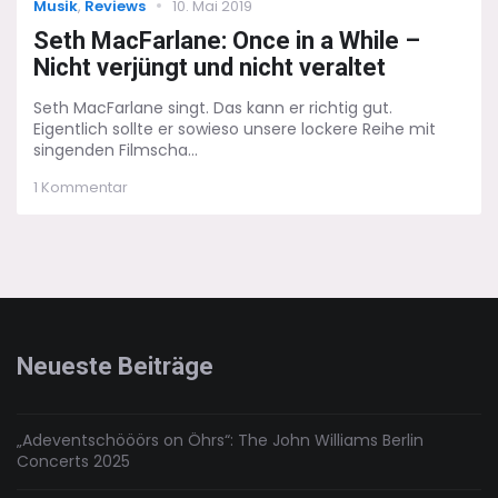
Categories
Posted
Musik
,
Reviews
10. Mai 2019
on
Seth MacFarlane: Once in a While –
Nicht verjüngt und nicht veraltet
Seth MacFarlane singt. Das kann er richtig gut.
Eigentlich sollte er sowieso unsere lockere Reihe mit
singenden Filmscha...
zu
1 Kommentar
Seth
MacFarlane:
Once
in
a
While
–
Nicht
Neueste Beiträge
verjüngt
und
nicht
veraltet
„Adeventschööörs on Öhrs“: The John Williams Berlin
Concerts 2025