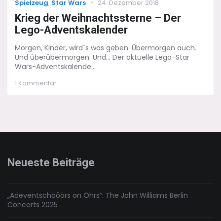
Categories
Posted
Spielzeug
,
Star Wars
24. Dezember 2018
on
Krieg der Weihnachtssterne – Der
Lego-Adventskalender
Morgen, Kinder, wird´s was geben. Übermorgen auch.
Und überübermorgen. Und... Der aktuelle Lego-Star
Wars-Adventskalende...
zu
1 Kommentar
Krieg
der
Weihnachtssterne
–
Der
Lego-
Adventskalender
Neueste Beiträge
„Adeventschööörs on Öhrs“: The John Williams Berlin
Concerts 2025