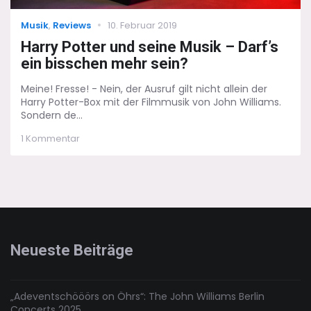
Categories
Posted
Musik
,
Reviews
10. Februar 2019
on
Harry Potter und seine Musik – Darf’s
ein bisschen mehr sein?
Meine! Fresse! - Nein, der Ausruf gilt nicht allein der
Harry Potter-Box mit der Filmmusik von John Williams.
Sondern de...
zu
1 Kommentar
Harry
Potter
und
seine
Musik
–
Darf’s
ein
Neueste Beiträge
bisschen
mehr
sein?
„Adeventschööörs on Öhrs“: The John Williams Berlin
Concerts 2025