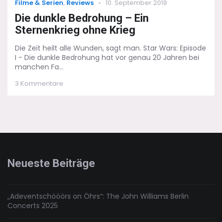
Categories
Posted
Filme & Serien
,
Reviews
10. September 2019
on
Die dunkle Bedrohung – Ein
Sternenkrieg ohne Krieg
Die Zeit heilt alle Wunden, sagt man. Star Wars: Episode
I - Die dunkle Bedrohung hat vor genau 20 Jahren bei
manchen Fa...
zu
3 Kommentare
Die
dunkle
Bedrohung
–
Ein
Sternenkrieg
ohne
Krieg
Neueste Beiträge
„Adeventschööörs on Öhrs“: The John Williams Berlin
Concerts 2025