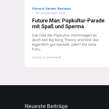
Categories
Filme & Serien
,
Reviews
Posted
23. Dezember 2018
on
Future Man: Popkultur-Parade
mit Spaß und Sperma
Das Feld der Popkultur-Hommagen ist
doch seit Big Bang Theory und Kick-Ass
eigentlich gut bestellt, oder? Die Serie
Futu...
on
Leave a comment
Future
Man:
Popkultur-
Parade
mit
Spaß
und
Sperma
Neueste Beiträge