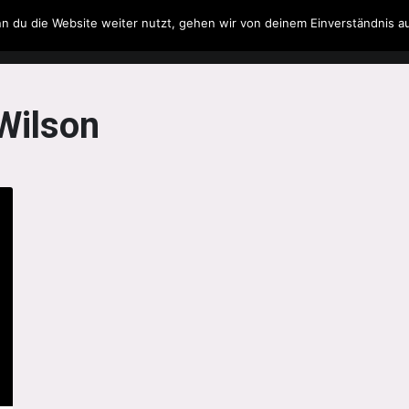
n du die Website weiter nutzt, gehen wir von deinem Einverständnis a
Filme & Serien
Musik
Spielzeug
Literatur
Wilson