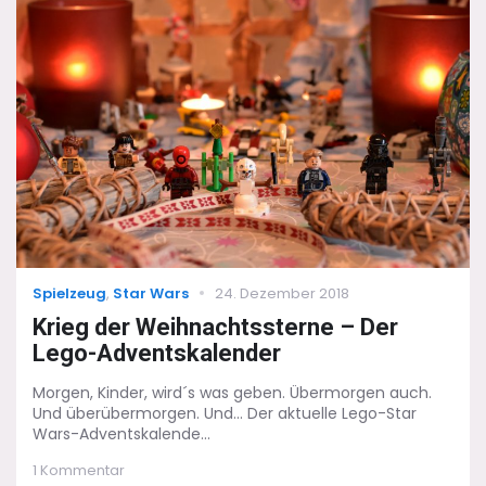
Ein
Sternenkrieg
ohne
Krieg
Categories
Posted
Spielzeug
,
Star Wars
24. Dezember 2018
on
Krieg der Weihnachtssterne – Der
Lego-Adventskalender
Morgen, Kinder, wird´s was geben. Übermorgen auch.
Und überübermorgen. Und... Der aktuelle Lego-Star
Wars-Adventskalende...
zu
1 Kommentar