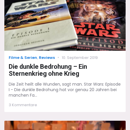
Wars…
Categories
Posted
Filme & Serien
,
Reviews
10. September 2019
on
Die dunkle Bedrohung – Ein
Sternenkrieg ohne Krieg
Die Zeit heilt alle Wunden, sagt man. Star Wars: Episode
I - Die dunkle Bedrohung hat vor genau 20 Jahren bei
manchen Fa...
zu
3 Kommentare
Die
dunkle
Bedrohung
–