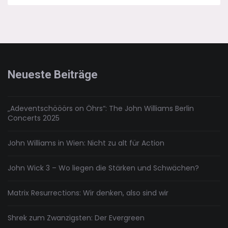
Krieg
der
Weihnachtssterne
–
Der
Lego-
Adventskalender
Neueste Beiträge
„Adeventschööörs on Öhrs“: The John Williams Berlin
Concerts 2025
John Williams in Wien: Nicht zu alt für Action
John Wick 3 – Wo liegen die Stärken und Schwächen?
Matrix Resurrections: Wir denken, also sind wir
Shrek zum Zwanzigsten: Der Evergreen