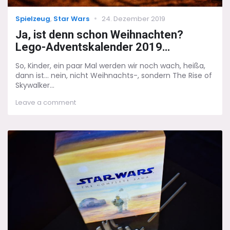
Categories
Posted
Spielzeug
,
Star Wars
24. Dezember 2019
on
Ja, ist denn schon Weihnachten?
Lego-Adventskalender 2019…
So, Kinder, ein paar Mal werden wir noch wach, heißa,
dann ist... nein, nicht Weihnachts-, sondern The Rise of
Skywalker...
on
Leave a comment
Ja,
ist
denn
schon
Weihnachten?
Lego-
Adventskalender
2019…