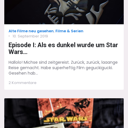
Categories
Alte Filme neu gesehen
,
Filme & Serien
Posted
10. September 2019
on
Episode I: Als es dunkel wurde um Star
Wars…
Hallolo! Michse sind zeitgereist. Zurück, zurück, laaange
Reise gemacht. Habe superheftig Film geguckigucki.
Gesehen hab...
zu
2 Kommentare
Episode
I:
Als
es
dunkel
wurde
um
Star