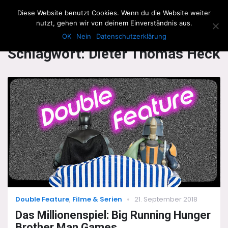
The Howling Men
Diese Website benutzt Cookies. Wenn du die Website weiter
Men
nutzt, gehen wir von deinem Einverständnis aus.
OK
Nein
Datenschutzerklärung
Schlagwort:
Dieter Thomas Heck
Categories
Posted
Double Feature
,
Filme & Serien
21. September 2018
on
Das Millionenspiel: Big Running Hunger
Brother Man Games