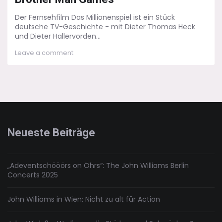
Der Fernsehfilm Das Millionenspiel ist ein Stück
deutsche TV-Geschichte - mit Dieter Thomas Heck
und Dieter Hallervorden...
on
Leave a comment
Das
Millionenspiel:
Big
Running
Hunger
Brother
Man
Games
Neueste Beiträge
„Adeventschööörs on Öhrs“: The John Williams Berlin
Concerts 2025
John Williams in Wien: Nicht zu alt für Action