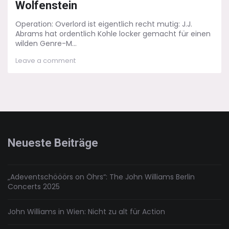
Wolfenstein
Operation: Overlord ist eigentlich recht mutig: J.J.
Abrams hat ordentlich Kohle locker gemacht für einen
wilden Genre-M...
on
Leave a comment
Operation:
Overlord
–
Grüße
aus
Burg
Wolfenstein
Neueste Beiträge
„Adeventschööörs on Öhrs“: The John Williams Berlin
Concerts 2025
John Williams in Wien: Nicht zu alt für Action