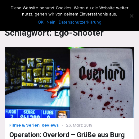
The Howling Men
Diese Website benutzt Cookies. Wenn du die Website weiter
Men
nutzt, gehen wir von deinem Einverständnis aus.
OK
Nein
Datenschutzerklärung
Schlagwort:
Ego-Shooter
Categories
Posted
Filme & Serien
,
Reviews
26. März 2019
on
Operation: Overlord – Grüße aus Burg