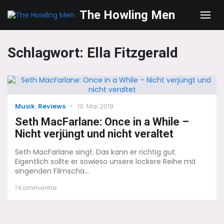
The Howling Men
Men
Schlagwort:
Ella Fitzgerald
Categories
Posted
Musik
,
Reviews
10. Mai 2019
on
Seth MacFarlane: Once in a While –
Nicht verjüngt und nicht veraltet
Seth MacFarlane singt. Das kann er richtig gut.
Eigentlich sollte er sowieso unsere lockere Reihe mit
singenden Filmscha...
zu
1 Kommentar
Seth
MacFarlane:
Once
in