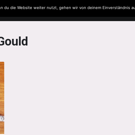
n du die Website weiter nutzt, gehen wir von deinem Einverständnis a
Filme & Serien
Musik
Spielzeug
Literatur
 Gould