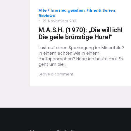
Categories
Alte Filme neu gesehen
,
Filme & Serien
,
Reviews
Posted
21. November 2021
on
M.A.S.H. (1970): „Die will ich!
Die geile brünstige Hure!“
Lust auf einen Spaziergang im Minenfeld?
In einem echten wie in einem
metaphorischen? Habe ich heute mal. Es
geht um die...
on
Leave a comment
M.A.S.H.
(1970):
„Die
will
ich!
Die
geile
brünstige
Hure!“