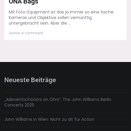
ONA Bags
Mit Foto-Equipment ist das ja immer so eine Sache:
Kameras und Objektive sollen vernünftig
untergebracht sein. Aber die ...
on
Leave a comment
Life
und
Style:
Kamera-
Rucksack
von
ONA
Bags
Neueste Beiträge
„Adeventschööörs on Öhrs“: The John Williams Berlin
Concerts 2025
John Williams in Wien: Nicht zu alt für Action