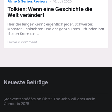
Categories
Posted
Filme & Serien
,
Reviews
16. Juli 2020
on
Tolkien: Wenn eine Geschichte die
Welt verändert
Herr der Ringe? Kennt eigentlich jeder. Schwerter,
Monster, Schlachten und der ganze Kram. Erfunden hat
diesen Kram ein ...
on
Leave a comment
Tolkien:
Wenn
eine
Geschichte
die
Welt
verändert
Neueste Beiträge
„Adeventschööörs on Öhrs“: The John Williams Berlin
Concerts 2025