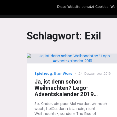
Diese Website benutzt Cookies. Wen
The Howling Men
Schlagwort:
Exil
Categories
Posted
Spielzeug
,
Star Wars
24. Dezember 2019
on
Ja, ist denn schon
Weihnachten? Lego-
Adventskalender 2019…
So, Kinder, ein paar Mal werden wir noch
wach, heißa, dann ist... nein, nicht
Weihnachts-, sondern The Rise of