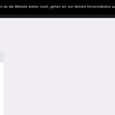
n du die Website weiter nutzt, gehen wir von deinem Einverständnis a
Filme & Serien
Musik
Spielzeug
Literatur