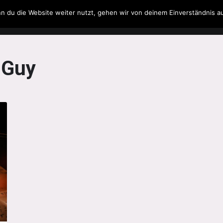
n du die Website weiter nutzt, gehen wir von deinem Einverständnis a
Filme & Serien
Musik
Spielzeug
Literatur
 Guy