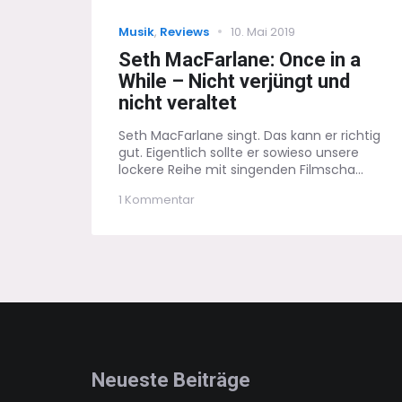
Categories
Posted
Musik
,
Reviews
10. Mai 2019
on
Seth MacFarlane: Once in a
While – Nicht verjüngt und
nicht veraltet
Seth MacFarlane singt. Das kann er richtig
gut. Eigentlich sollte er sowieso unsere
lockere Reihe mit singenden Filmscha...
zu
1 Kommentar
Seth
MacFarlane:
Once
in
a
While
–
Nicht
verjüngt
und
nicht
Neueste Beiträge
veraltet