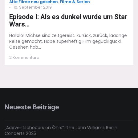
Categories
Alte Filme neu gesehen
,
Filme & Serien
Posted
10. September 2019
on
Episode I: Als es dunkel wurde um Star
Wars…
Hallolo! Michse sind zeitgereist. Zurück, zurück, laaange
Reise gemacht. Habe superheftig Film geguckigucki.
Gesehen hab...
zu
2 Kommentare
Episode
I:
Als
es
dunkel
wurde
um
Star
Neueste Beiträge
Wars…
„Adeventschööörs on Öhrs“: The John Williams Berlin
Concerts 2025