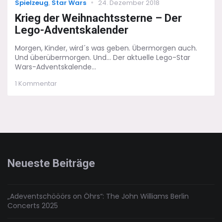
Categories
Posted
Spielzeug
,
Star Wars
24. Dezember 2018
on
Krieg der Weihnachtssterne – Der
Lego-Adventskalender
Morgen, Kinder, wird´s was geben. Übermorgen auch.
Und überübermorgen. Und... Der aktuelle Lego-Star
Wars-Adventskalende...
zu
1 Kommentar
Krieg
der
Weihnachtssterne
–
Der
Lego-
Adventskalender
Neueste Beiträge
„Adeventschööörs on Öhrs“: The John Williams Berlin
Concerts 2025