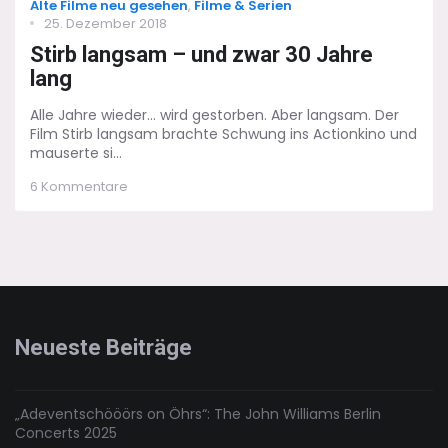
Categories
Alte Filme neu gesehen
,
Filme & Serien
Posted
25. Dezember 2018
on
Stirb langsam – und zwar 30 Jahre
lang
Alle Jahre wieder... wird gestorben. Aber langsam. Der
Film Stirb langsam brachte Schwung ins Actionkino und
mauserte si...
zu
6 Kommentare
Stirb
langsam
–
und
zwar
30
Jahre
lang
Neueste Beiträge
„Adeventschööörs on Öhrs“: The John Williams Berlin
Concerts 2025