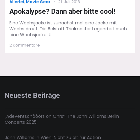
Categories
Posted
Allerlei
,
Movie Gear
21. Juli 2018
on
Apokalypse? Dann aber bitte cool!
Eine Wachsjacke ist zunächst mal eine Jacke mit
Wachs drauf. Die Belstaff Trialmaster Legend ist auch
eine Wachsjacke. U...
zu
2 Kommentare
Apokalypse?
Dann
aber
bitte
cool!
Neueste Beiträge
„Adeventschööörs on Öhrs“: The John Williams Berlin
Concerts 2025
John Williams in Wien: Nicht zu alt für Action