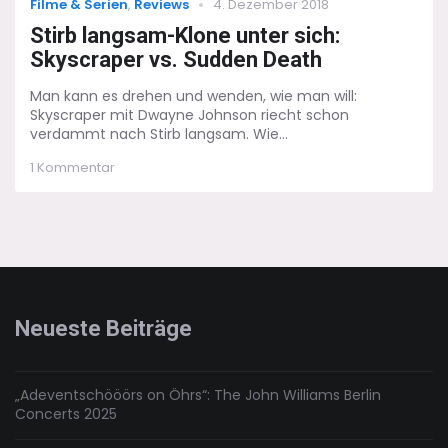
Categories
Posted
Filme & Serien
,
Reviews
4. Dezember 2018
on
Stirb langsam-Klone unter sich:
Skyscraper vs. Sudden Death
Man kann es drehen und wenden, wie man will:
Skyscraper mit Dwayne Johnson riecht schon
verdammt nach Stirb langsam. Wie...
zu
1 Kommentar
Stirb
langsam-
Klone
unter
sich:
Skyscraper
vs.
Sudden
Neueste Beiträge
Death
„Adeventschööörs on Öhrs“: The John Williams Berlin
Concerts 2025