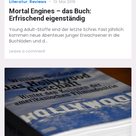
Categories
Posted
Literatur
,
Reviews
13. Mai 2019
on
Mortal Engines – das Buch:
Erfrischend eigenständig
Young Adult-Stoffe sind der letzte Schrei. Fast jährlich
kommen neue Abenteuer junger Erwachsener in die
Buchläden und d...
on
Leave a comment
Mortal
Engines
–
das
Buch:
Erfrischend
eigenständig