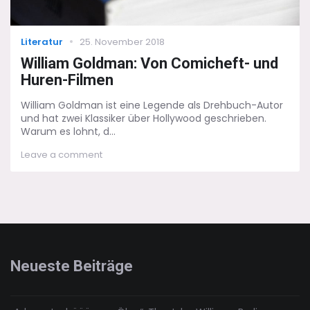
Categories
Posted
Literatur
25. November 2018
on
William Goldman: Von Comicheft- und
Huren-Filmen
William Goldman ist eine Legende als Drehbuch-Autor
und hat zwei Klassiker über Hollywood geschrieben.
Warum es lohnt, d...
on
Leave a comment
William
Goldman:
Von
Comicheft-
und
Huren-
Filmen
Neueste Beiträge