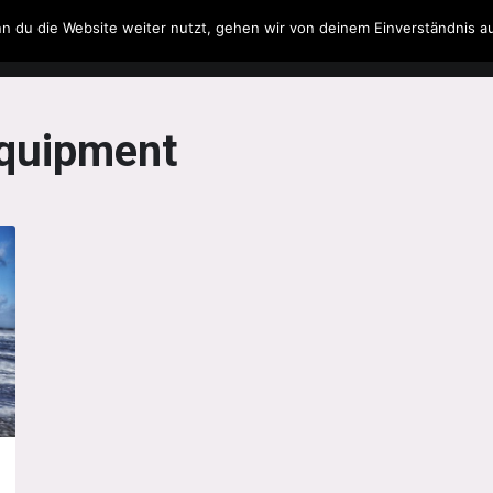
n du die Website weiter nutzt, gehen wir von deinem Einverständnis a
Filme & Serien
Musik
Spielzeug
Literatur
quipment