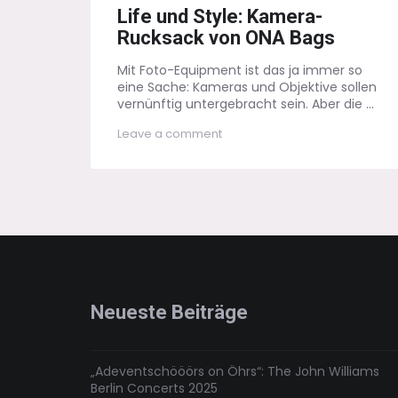
on
Life und Style: Kamera-
Rucksack von ONA Bags
Mit Foto-Equipment ist das ja immer so
eine Sache: Kameras und Objektive sollen
vernünftig untergebracht sein. Aber die ...
on
Leave a comment
Life
und
Style:
Kamera-
Rucksack
von
ONA
Bags
Neueste Beiträge
„Adeventschööörs on Öhrs“: The John Williams
Berlin Concerts 2025