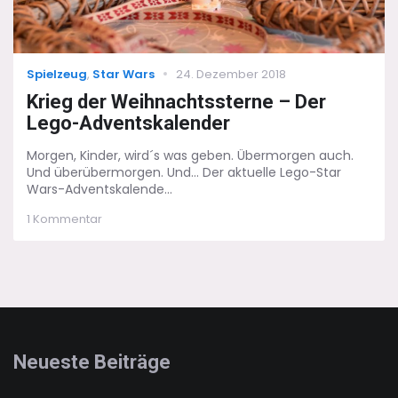
Categories
Posted
Spielzeug
,
Star Wars
24. Dezember 2018
on
Krieg der Weihnachtssterne – Der
Lego-Adventskalender
Morgen, Kinder, wird´s was geben. Übermorgen auch.
Und überübermorgen. Und... Der aktuelle Lego-Star
Wars-Adventskalende...
zu
1 Kommentar
Krieg
der
Weihnachtssterne
–
Der
Lego-
Adventskalender
Neueste Beiträge