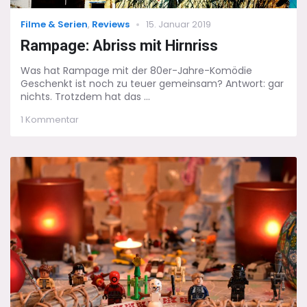
Categories
Posted
Filme & Serien
,
Reviews
15. Januar 2019
on
Rampage: Abriss mit Hirnriss
Was hat Rampage mit der 80er-Jahre-Komödie
Geschenkt ist noch zu teuer gemeinsam? Antwort: gar
nichts. Trotzdem hat das ...
zu
1 Kommentar
Rampage:
Abriss
mit
Hirnriss