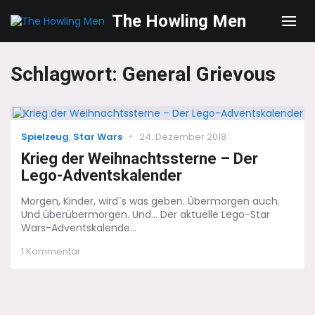
The Howling Men
Men
Schlagwort:
General Grievous
Categories
Posted
Spielzeug
,
Star Wars
24. Dezember 2018
on
Krieg der Weihnachtssterne – Der
Lego-Adventskalender
Morgen, Kinder, wird´s was geben. Übermorgen auch.
Und überübermorgen. Und... Der aktuelle Lego-Star
Wars-Adventskalende...
zu
1 Kommentar
Krieg
der
Weihnachtssterne
–
Der