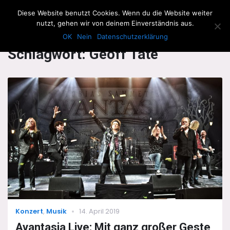
The Howling Men
Diese Website benutzt Cookies. Wenn du die Website weiter
Men
nutzt, gehen wir von deinem Einverständnis aus.
OK
Nein
Datenschutzerklärung
Schlagwort:
Geoff Tate
Categories
Posted
Konzert
,
Musik
14. April 2019
on
Avantasia Live: Mit ganz großer Geste