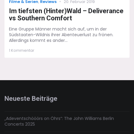
Categories
Posted
Filme & Serien
,
Reviews
20. Februar 2019
on
Im tiefsten (Hinter)Wald – Deliverance
vs Southern Comfort
Eine Gruppe Männer macht sich auf, um in der
Südstaaten-Wildnis ihrer Abenteuerlust zu frönen.
Allerdings kommt es ander...
zu
1 Kommentar
Im
tiefsten
(Hinter)Wald
–
Deliverance
vs
Southern
Comfort
Neueste Beiträge
„Adeventschööörs on Öhrs“: The John Williams Berlin
Concerts 2025