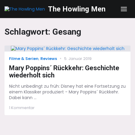
The Howling Men
Men
Schlagwort:
Gesang
Categories
Posted
Filme & Serien
,
Reviews
5. Januar 2019
on
Mary Poppins´ Rückkehr: Geschichte
wiederholt sich
Nicht unbedingt zu früh: Disney hat eine Fortsetzung zu
einem Klassiker produziert - Mary Poppins´ Rückkehr.
Dabei kann ...
zu
1 Kommentar
Mary
Poppins
´
Rückkehr:
Geschichte