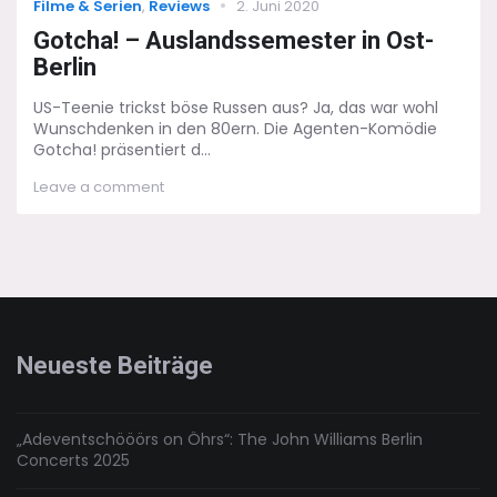
Categories
Posted
Filme & Serien
,
Reviews
2. Juni 2020
on
Gotcha! – Auslandssemester in Ost-
Berlin
US-Teenie trickst böse Russen aus? Ja, das war wohl
Wunschdenken in den 80ern. Die Agenten-Komödie
Gotcha! präsentiert d...
on
Leave a comment
Gotcha!
–
Auslandssemester
in
Ost-
Berlin
Neueste Beiträge
„Adeventschööörs on Öhrs“: The John Williams Berlin
Concerts 2025