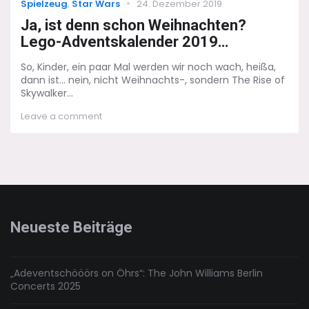
Categories
Posted
Spielzeug
,
Star Wars
24. Dezember 2019
on
Ja, ist denn schon Weihnachten?
Lego-Adventskalender 2019…
So, Kinder, ein paar Mal werden wir noch wach, heißa,
dann ist... nein, nicht Weihnachts-, sondern The Rise of
Skywalker...
on
Leave a comment
Ja,
ist
denn
schon
Weihnachten?
Lego-
Adventskalender
2019…
Neueste Beiträge
„Adeventschööörs on Öhrs“: The John Williams Berlin
Concerts 2025