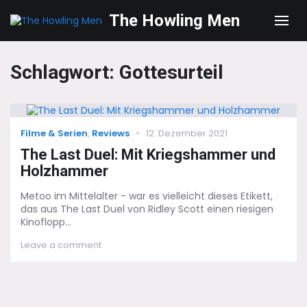
The Howling Men
Men
Schlagwort:
Gottesurteil
Categories
Posted
Filme & Serien
,
Reviews
12. Dezember 2021
on
The Last Duel: Mit Kriegshammer und
Holzhammer
Metoo im Mittelalter - war es vielleicht dieses Etikett,
das aus The Last Duel von Ridley Scott einen riesigen
Kinoflopp...
on
Leave a comment
The
Last
Duel:
Mit
Kriegshammer