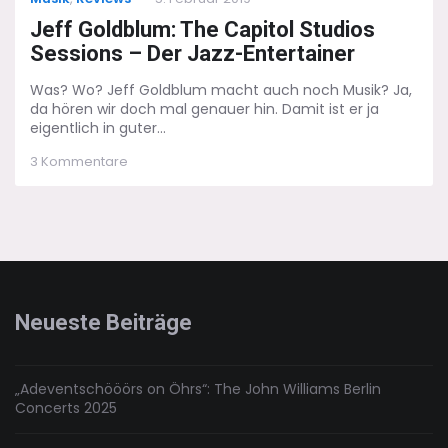
on
Jeff Goldblum: The Capitol Studios
Sessions – Der Jazz-Entertainer
Was? Wo? Jeff Goldblum macht auch noch Musik? Ja,
da hören wir doch mal genauer hin. Damit ist er ja
eigentlich in guter...
zu
3 Kommentare
Jeff
Goldblum:
The
Capitol
Studios
Sessions
–
Der
Neueste Beiträge
Jazz-
Entertainer
„Adeventschööörs on Öhrs“: The John Williams Berlin
Concerts 2025