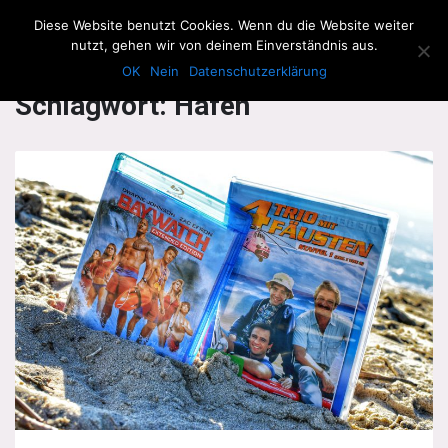
The Howling Men
Diese Website benutzt Cookies. Wenn du die Website weiter
Men
nutzt, gehen wir von deinem Einverständnis aus.
OK
Nein
Datenschutzerklärung
Schlagwort:
Hafen