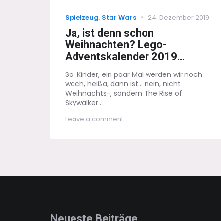
Categories
Posted
Spielzeug
,
Star Wars
24. Dezember 2019
on
Ja, ist denn schon
Weihnachten? Lego-
Adventskalender 2019…
So, Kinder, ein paar Mal werden wir noch
wach, heißa, dann ist... nein, nicht
Weihnachts-, sondern The Rise of
Skywalker...
on
Leave a comment
Ja,
ist
denn
schon
Weihnachten?
Lego-
Adventskalender
2019…
Neueste Beiträge