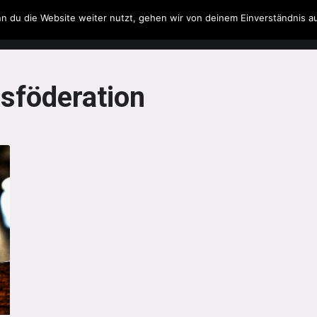
n du die Website weiter nutzt, gehen wir von deinem Einverständnis a
Filme & Serien
Musik
Spielzeug
Literatur
sföderation