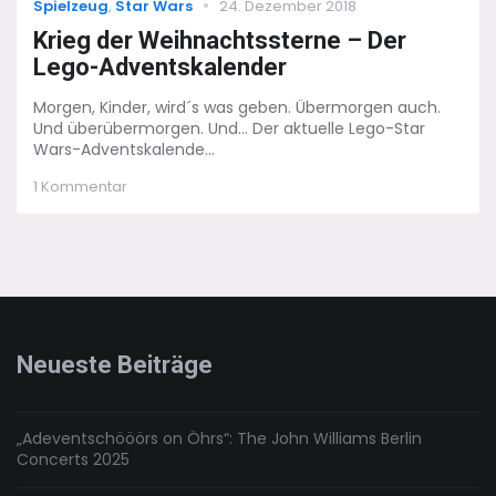
Categories
Posted
Spielzeug
,
Star Wars
24. Dezember 2018
on
Krieg der Weihnachtssterne – Der
Lego-Adventskalender
Morgen, Kinder, wird´s was geben. Übermorgen auch.
Und überübermorgen. Und... Der aktuelle Lego-Star
Wars-Adventskalende...
zu
1 Kommentar
Krieg
der
Weihnachtssterne
–
Der
Lego-
Adventskalender
Neueste Beiträge
„Adeventschööörs on Öhrs“: The John Williams Berlin
Concerts 2025