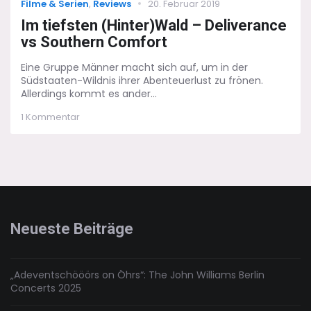
Categories
Posted
Filme & Serien
,
Reviews
20. Februar 2019
on
Im tiefsten (Hinter)Wald – Deliverance
vs Southern Comfort
Eine Gruppe Männer macht sich auf, um in der
Südstaaten-Wildnis ihrer Abenteuerlust zu frönen.
Allerdings kommt es ander...
zu
1 Kommentar
Im
tiefsten
(Hinter)Wald
–
Deliverance
vs
Southern
Comfort
Neueste Beiträge
„Adeventschööörs on Öhrs“: The John Williams Berlin
Concerts 2025