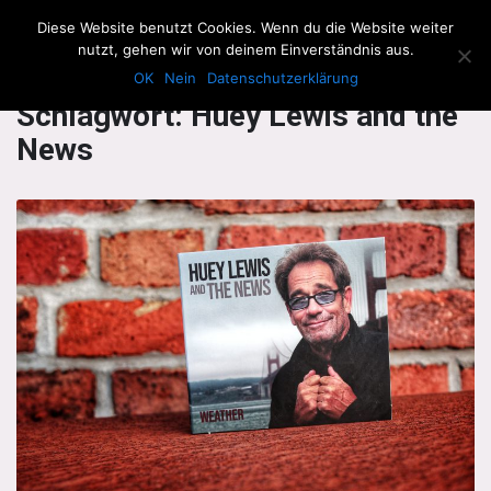
The Howling Men
Diese Website benutzt Cookies. Wenn du die Website weiter
Men
nutzt, gehen wir von deinem Einverständnis aus.
OK
Nein
Datenschutzerklärung
Schlagwort:
Huey Lewis and the
News