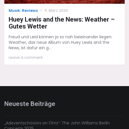
Categories
Posted
Musik
,
Reviews
11. März 2020
on
Huey Lewis and the News: Weather –
Gutes Wetter
Freud und Leid können ja so nah beieinander liegen.
Weather, das neue Album von Huey Lewis and the
News, ist dafür ein g...
on
Leave a comment
Huey
Lewis
and
the
News:
Weather
–
Gutes
Neueste Beiträge
Wetter
„Adeventschööörs on Öhrs“: The John Williams Berlin
Concerts 2025