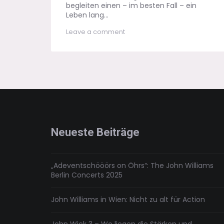
begleiten einen – im besten Fall – ein
Leben lang...
on
Leave a comment
Candy’s
Room
(Bruce
Springsteen)
–
Hure
oder
verflossene
Liebe?
Scheißegal
Neueste Beiträge
„Adeventschööörs on Öhrs“: The John Williams
Berlin Concerts 2025
John Williams in Wien: Nicht zu alt für Action