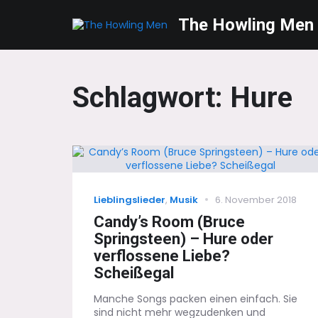
The Howling Men
Schlagwort:
Hure
Categories
Posted
Lieblingslieder
,
Musik
6. November 2018
on
Candy’s Room (Bruce
Springsteen) – Hure oder
verflossene Liebe?
Scheißegal
Manche Songs packen einen einfach. Sie
sind nicht mehr wegzudenken und