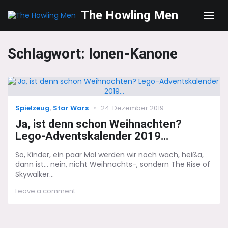
The Howling Men
Men
Schlagwort:
Ionen-Kanone
Categories
Posted
Spielzeug
,
Star Wars
24. Dezember 2019
on
Ja, ist denn schon Weihnachten?
Lego-Adventskalender 2019…
So, Kinder, ein paar Mal werden wir noch wach, heißa,
dann ist... nein, nicht Weihnachts-, sondern The Rise of
Skywalker...
on
Leave a comment
Ja,
ist
denn
schon