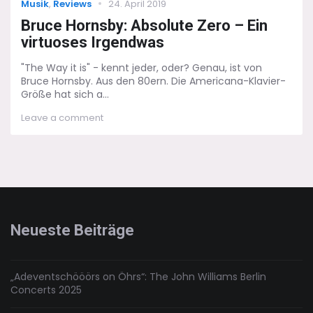
Categories
Posted
Musik
,
Reviews
24. April 2019
on
Bruce Hornsby: Absolute Zero – Ein
virtuoses Irgendwas
"The Way it is" - kennt jeder, oder? Genau, ist von
Bruce Hornsby. Aus den 80ern. Die Americana-Klavier-
Größe hat sich a...
on
Leave a comment
Bruce
Hornsby:
Absolute
Zero
–
Ein
virtuoses
Irgendwas
Neueste Beiträge
„Adeventschööörs on Öhrs“: The John Williams Berlin
Concerts 2025