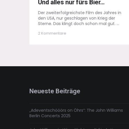
Und alles nur fürs Bier…
Der zweiterfolgreichste Film des Jahres in
den USA, nur geschlagen von Krieg der
Sterne. Das klingt doch schon mal gut. ...
zu
2 Kommentare
Ein
ausgekochtes
Schlitzohr:
Und
alles
nur
fürs
Bier…
Neueste Beiträge
„Adeventschööörs on Öhrs“: The John Williams
Berlin Concerts 2025