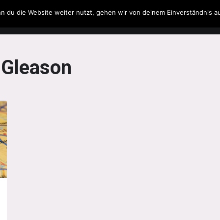
n du die Website weiter nutzt, gehen wir von deinem Einverständnis a
Filme & Serien
Musik
Spielzeug
Literatur
 Gleason