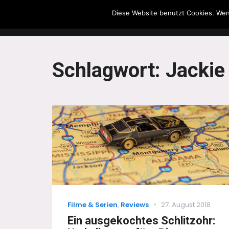
Diese Website benutzt Cookies. Wen
The Howling Men
Schlagwort:
Jackie
Categories
Posted
Filme & Serien
,
Reviews
27. August 2018
on
Ein ausgekochtes Schlitzohr: