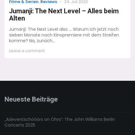
Categories
Posted
Filme & Serien
,
Reviews
24. Juli 2020
on
Jumanji: The Next Level – Alles beim
Alten
Jumanji: The Next Level also ... Warum ich jetzt noch
sieben Monate nach Kinopremiere mit dem Streifen
komme? Na, zunäch...
on
Leave a comment
Jumanji:
The
Next
Level
–
Alles
beim
Alten
Neueste Beiträge
„Adeventschööörs on Öhrs“: The John Williams Berlin
Concerts 2025