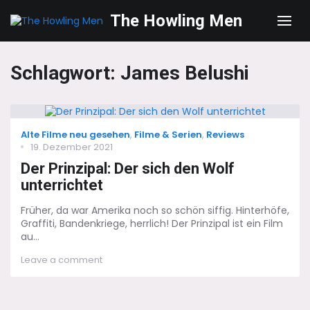
The Howling Men
Men
Schlagwort:
James Belushi
Categories
Alte Filme neu gesehen
,
Filme & Serien
,
Reviews
Posted
19. Dezember 2021
on
Der Prinzipal: Der sich den Wolf
unterrichtet
Früher, da war Amerika noch so schön siffig. Hinterhöfe,
Graffiti, Bandenkriege, herrlich! Der Prinzipal ist ein Film
au...
on
Leave a comment
Der
Prinzipal:
Der
sich