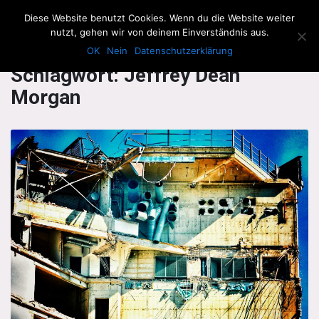
The Howling Men
Diese Website benutzt Cookies. Wenn du die Website weiter
Men
nutzt, gehen wir von deinem Einverständnis aus.
OK
Nein
Datenschutzerklärung
Schlagwort:
Jeffrey Dean
Morgan