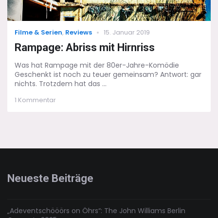
Categories
Posted
Filme & Serien
,
Reviews
15. Januar 2019
on
Rampage: Abriss mit Hirnriss
Was hat Rampage mit der 80er-Jahre-Komödie
Geschenkt ist noch zu teuer gemeinsam? Antwort: gar
nichts. Trotzdem hat das ...
zu
1 Kommentar
Rampage:
Abriss
mit
Hirnriss
Neueste Beiträge
„Adeventschööörs on Öhrs“: The John Williams Berlin