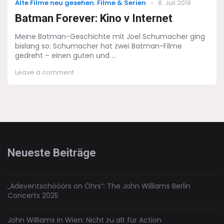
Categories
Posted
Alte Filme neu gesehen
,
Filme & Serien
8. Juli 2019
on
Batman Forever: Kino v Internet
Meine Batman-Geschichte mit Joel Schumacher ging
bislang so: Schumacher hat zwei Batman-Filme
gedreht – einen guten und ...
on
Leave a comment
Batman
Forever:
Kino
v
Internet
Neueste Beiträge
„Adeventschööörs on Öhrs“: The John Williams Berlin
Concerts 2025
John Williams in Wien: Nicht zu alt für Action