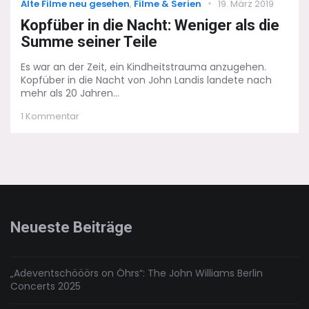
Categories
Posted
Alte Filme neu gesehen
,
Filme & Serien
19. März 2019
on
Kopfüber in die Nacht: Weniger als die
Summe seiner Teile
Es war an der Zeit, ein Kindheitstrauma anzugehen.
Kopfüber in die Nacht von John Landis landete nach
mehr als 20 Jahren...
zu
1 Kommentar
Kopfüber
in
die
Nacht:
Weniger
als
die
Summe
Neueste Beiträge
seiner
Teile
„Adeventschööörs on Öhrs“: The John Williams Berlin
Concerts 2025